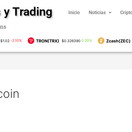
 y Trading
Inicio
Noticias
Crip
ins
TRON(TRX)
Zcash(ZEC)
0%
0.20%
-
$0.326390
$499.52
coin