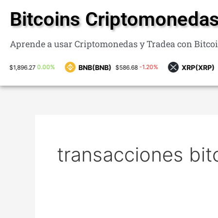
Ir
Bitcoins Criptomonedas
al
contenido
Aprende a usar Criptomonedas y Tradea con Bitco
BNB(BNB)
XRP(XRP)
0.00%
-1.20%
-2.1
27
$586.68
$1.02
transacciones bit