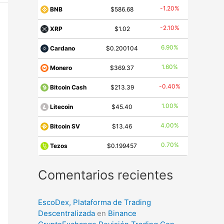
-1.20%
BNB
$586.68
-2.10%
XRP
$1.02
6.90%
Cardano
$0.200104
1.60%
Monero
$369.37
-0.40%
Bitcoin Cash
$213.39
1.00%
Litecoin
$45.40
4.00%
Bitcoin SV
$13.46
0.70%
Tezos
$0.199457
Comentarios recientes
EscoDex, Plataforma de Trading
Descentralizada
en
Binance