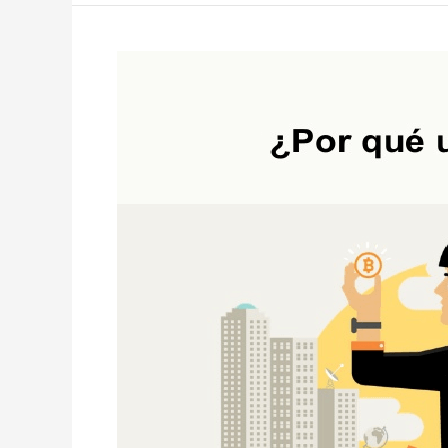
Bitcoin,
¿Por
Qué
Usarlo?