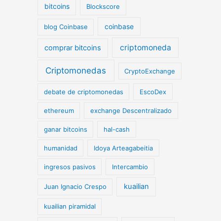
bitcoins
Blockscore
coinbase
blog Coinbase
criptomoneda
comprar bitcoins
Criptomonedas
CryptoExchange
debate de criptomonedas
EscoDex
ethereum
exchange Descentralizado
ganar bitcoins
hal-cash
humanidad
Idoya Arteagabeitia
ingresos pasivos
Intercambio
kuailian
Juan Ignacio Crespo
kuailian piramidal