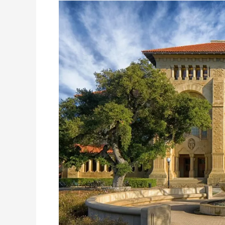
Universidad
Prestigiosa
Dará
Clases
De
Bitcoin