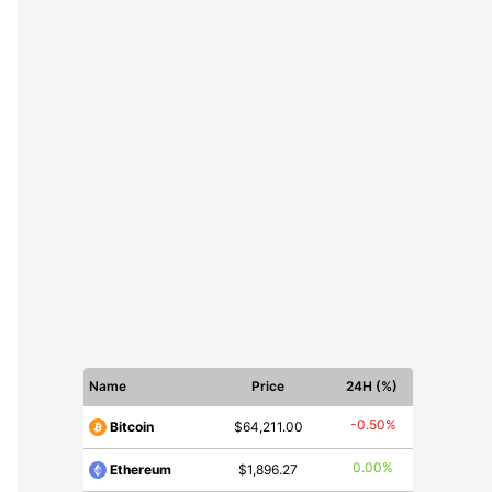
Name
Price
24H (%)
-0.50%
Bitcoin
$64,211.00
0.00%
Ethereum
$1,896.27