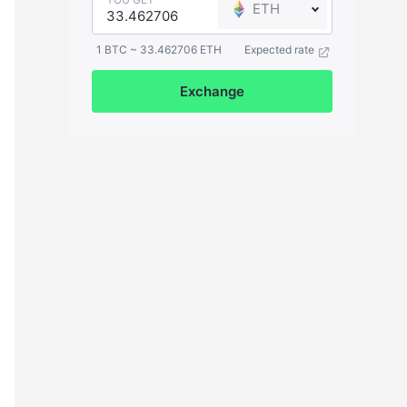
ETH
1 BTC ~ 33.462706 ETH
Expected rate
Exchange