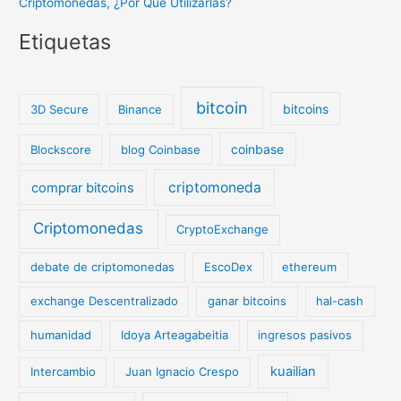
Criptomonedas, ¿Por Qué Utilizarlas?
Etiquetas
bitcoin
bitcoins
3D Secure
Binance
coinbase
Blockscore
blog Coinbase
criptomoneda
comprar bitcoins
Criptomonedas
CryptoExchange
debate de criptomonedas
EscoDex
ethereum
exchange Descentralizado
ganar bitcoins
hal-cash
humanidad
Idoya Arteagabeitia
ingresos pasivos
kuailian
Intercambio
Juan Ignacio Crespo