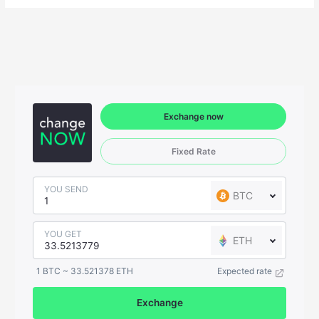
Exchange now
Fixed Rate
YOU SEND
BTC
YOU GET
ETH
1 BTC ~ 33.521378 ETH
Expected rate
Exchange