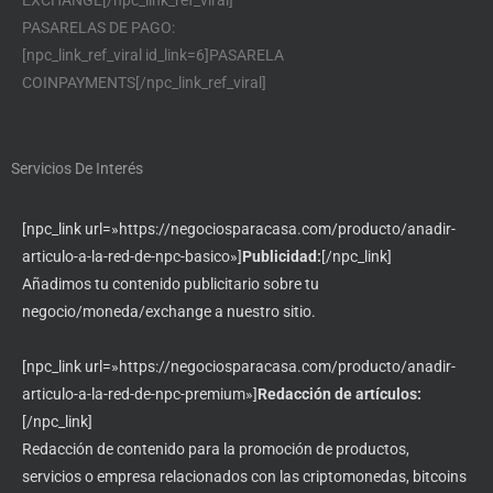
PASARELAS DE PAGO:
[npc_link_ref_viral id_link=6]PASARELA
COINPAYMENTS[/npc_link_ref_viral]
Servicios De Interés
[npc_link url=»https://negociosparacasa.com/producto/anadir-
articulo-a-la-red-de-npc-basico»]
Publicidad:
[/npc_link]
Añadimos tu contenido publicitario sobre tu
negocio/moneda/exchange a nuestro sitio.
[npc_link url=»https://negociosparacasa.com/producto/anadir-
articulo-a-la-red-de-npc-premium»]
Redacción de artículos:
[/npc_link]
Redacción de contenido para la promoción de productos,
servicios o empresa relacionados con las criptomonedas, bitcoins