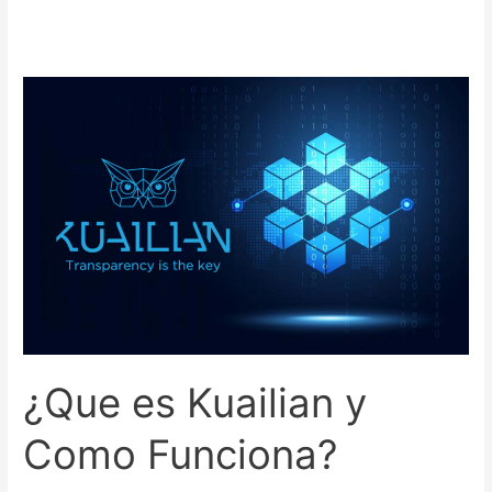
¿Que
es
Kuailian
y
Como
Funciona?
¿Que es Kuailian y
Como Funciona?