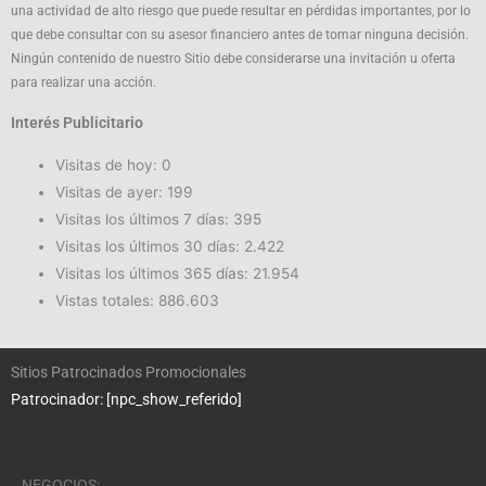
una actividad de alto riesgo que puede resultar en pérdidas importantes, por lo
que debe consultar con su asesor financiero antes de tomar ninguna decisión.
Ningún contenido de nuestro Sitio debe considerarse una invitación u oferta
para realizar una acción.
Interés Publicitario
Visitas de hoy:
0
Visitas de ayer:
199
Visitas los últimos 7 días:
395
Visitas los últimos 30 días:
2.422
Visitas los últimos 365 días:
21.954
Vistas totales:
886.603
Sitios Patrocinados Promocionales
Patrocinador: [npc_show_referido]
NEGOCIOS: