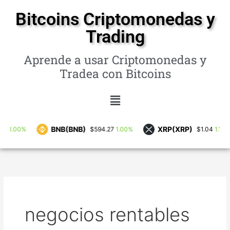
Ir
Bitcoins Criptomonedas y
al
Trading
contenido
Aprende a usar Criptomonedas y
Tradea con Bitcoins
Menú
BNB(BNB)
XRP(XRP)
%
1.00%
1.10%
$594.27
$1.04
negocios rentables