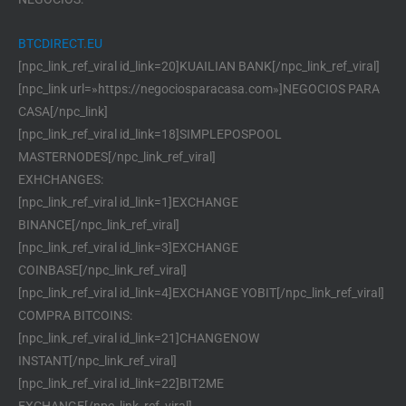
BTCDIRECT.EU
[npc_link_ref_viral id_link=20]KUAILIAN BANK[/npc_link_ref_viral]
[npc_link url=»https://negociosparacasa.com»]NEGOCIOS PARA
CASA[/npc_link]
[npc_link_ref_viral id_link=18]SIMPLEPOSPOOL
MASTERNODES[/npc_link_ref_viral]
EXHCHANGES:
[npc_link_ref_viral id_link=1]EXCHANGE
BINANCE[/npc_link_ref_viral]
[npc_link_ref_viral id_link=3]EXCHANGE
COINBASE[/npc_link_ref_viral]
[npc_link_ref_viral id_link=4]EXCHANGE YOBIT[/npc_link_ref_viral]
COMPRA BITCOINS:
[npc_link_ref_viral id_link=21]CHANGENOW
INSTANT[/npc_link_ref_viral]
[npc_link_ref_viral id_link=22]BIT2ME
EXCHANGE[/npc_link_ref_viral]