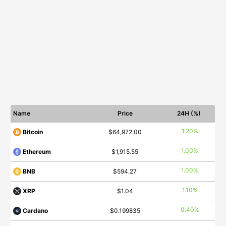
Name
Price
24H (%)
1.20%
Bitcoin
$64,972.00
1.00%
Ethereum
$1,915.55
1.00%
BNB
$594.27
1.10%
XRP
$1.04
0.40%
Cardano
$0.199835