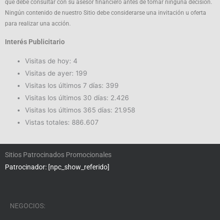
que debe consultar con su asesor financiero antes de tomar ninguna decisión.
Ningún contenido de nuestro Sitio debe considerarse una invitación u oferta
para realizar una acción.
Interés Publicitario
Visitas de hoy:
4
Visitas de ayer:
199
Visitas los últimos 7 días:
399
Visitas los últimos 30 días:
2.426
Visitas los últimos 365 días:
21.958
Vistas totales:
886.607
Sitios Patrocinados Promocionales
Patrocinador: [npc_show_referido]
NEGOCIOS: