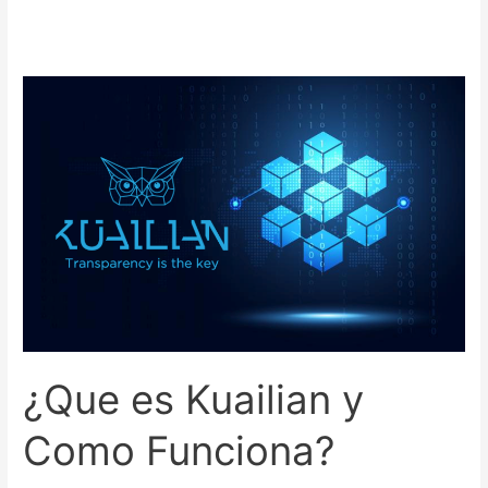
¿Que
es
Kuailian
y
Como
Funciona?
¿Que es Kuailian y
Como Funciona?