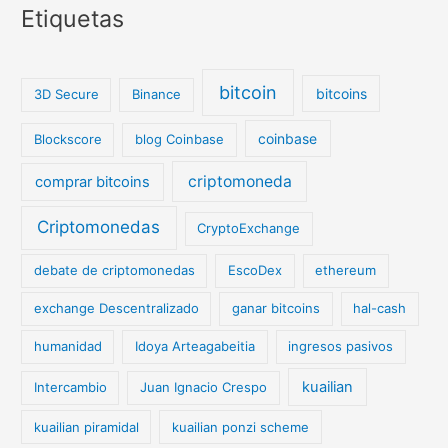
Etiquetas
bitcoin
bitcoins
3D Secure
Binance
coinbase
Blockscore
blog Coinbase
criptomoneda
comprar bitcoins
Criptomonedas
CryptoExchange
debate de criptomonedas
EscoDex
ethereum
exchange Descentralizado
ganar bitcoins
hal-cash
humanidad
Idoya Arteagabeitia
ingresos pasivos
kuailian
Intercambio
Juan Ignacio Crespo
kuailian piramidal
kuailian ponzi scheme