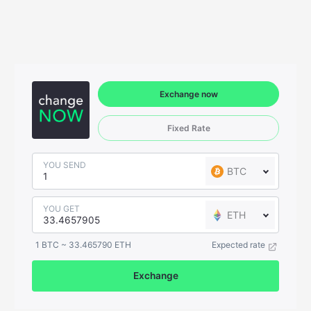
Exchange now
Fixed Rate
YOU SEND
BTC
YOU GET
ETH
1 BTC ~ 33.465790 ETH
Expected rate
Exchange