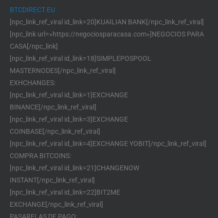
BTCDIRECT.EU
[npc_link_ref_viral id_link=20]KUAILIAN BANK[/npc_link_ref_viral]
[npc_link url=»https://negociosparacasa.com»]NEGOCIOS PARA
CASA[/npc_link]
[npc_link_ref_viral id_link=18]SIMPLEPOSPOOL
MASTERNODES[/npc_link_ref_viral]
EXHCHANGES:
[npc_link_ref_viral id_link=1]EXCHANGE
BINANCE[/npc_link_ref_viral]
[npc_link_ref_viral id_link=3]EXCHANGE
COINBASE[/npc_link_ref_viral]
[npc_link_ref_viral id_link=4]EXCHANGE YOBIT[/npc_link_ref_viral]
COMPRA BITCOINS:
[npc_link_ref_viral id_link=21]CHANGENOW
INSTANT[/npc_link_ref_viral]
[npc_link_ref_viral id_link=22]BIT2ME
EXCHANGE[/npc_link_ref_viral]
PASARELAS DE PAGO: