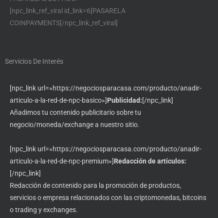
[npc_link_ref_viral id_link=6]PASARELA
COINPAYMENTS[/npc_link_ref_viral]
Servicios De Interés
[npc_link url=»https://negociosparacasa.com/producto/anadir-
articulo-a-la-red-de-npc-basico»]
Publicidad:
[/npc_link]
Añadimos tu contenido publicitario sobre tu
negocio/moneda/exchange a nuestro sitio.
[npc_link url=»https://negociosparacasa.com/producto/anadir-
articulo-a-la-red-de-npc-premium»]
Redacción de artículos:
[/npc_link]
Redacción de contenido para la promoción de productos,
servicios o empresa relacionados con las criptomonedas, bitcoins
o trading y exchanges.