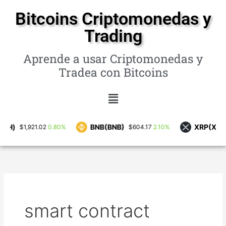
Ir
Bitcoins Criptomonedas y
al
Trading
contenido
Aprende a usar Criptomonedas y
Tradea con Bitcoins
Menú
BNB(BNB)
XRP(XRP)
0.80%
2.10%
1,921.02
$604.17
$1.04
smart contract