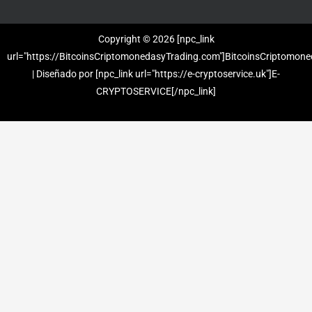
Copyright © 2026 [npc_link
url="https://BitcoinsCriptomonedasyTrading.com"]BitcoinsCriptomone
| Diseñado por [npc_link url="https://e-cryptoservice.uk"]E-
CRYPTOSERVICE[/npc_link]