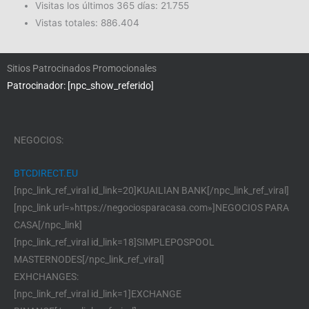
Visitas los últimos 365 días:
21.755
Vistas totales:
886.404
Sitios Patrocinados Promocionales
Patrocinador: [npc_show_referido]
NEGOCIOS:
BTCDIRECT.EU
[npc_link_ref_viral id_link=20]KUAILIAN BANK[/npc_link_ref_viral]
[npc_link url=»https://negociosparacasa.com»]NEGOCIOS PARA
CASA[/npc_link]
[npc_link_ref_viral id_link=18]SIMPLEPOSPOOL
MASTERNODES[/npc_link_ref_viral]
EXHCHANGES:
[npc_link_ref_viral id_link=1]EXCHANGE