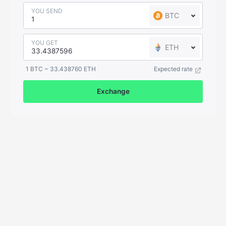
YOU SEND
BTC
YOU GET
ETH
1 BTC ~ 33.438760 ETH
Expected rate
Exchange