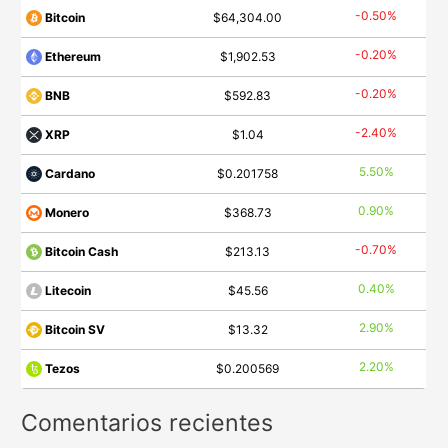
-0.50%
Bitcoin
$64,304.00
-0.20%
Ethereum
$1,902.53
-0.20%
BNB
$592.83
-2.40%
XRP
$1.04
5.50%
Cardano
$0.201758
0.90%
Monero
$368.73
-0.70%
Bitcoin Cash
$213.13
0.40%
Litecoin
$45.56
2.90%
Bitcoin SV
$13.32
2.20%
Tezos
$0.200569
Comentarios recientes