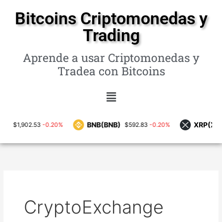
Ir
Bitcoins Criptomonedas y
al
Trading
contenido
Aprende a usar Criptomonedas y
Tradea con Bitcoins
Menú
BNB(BNB)
XRP(XRP)
-0.20%
-0.20%
1,902.53
$592.83
$1
CryptoExchange