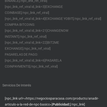
BINANCE[/npc_link_ref_viral]
[npc_link_ref_viral id_link=3]EXCHANGE
COINBASE[/npc_link_ref_viral]
[npc_link_ref_viral id_link=4]EXCHANGE YOBIT[/npc_link_ref_viral]
COMPRA BITCOINS:
[npc_link_ref_viral id_link=21]CHANGENOW
INSTANT[/npc_link_ref_viral]
[npc_link_ref_viral id_link=22]BIT2ME
EXCHANGE[/npc_link_ref_viral]
PASARELAS DE PAGO:
[npc_link_ref_viral id_link=6]PASARELA
COINPAYMENTS[/npc_link_ref_viral]
Servicios De Interés
[npc_link url=»https://negociosparacasa.com/producto/anadir-
articulo-a-la-red-de-npc-basico»]
Publicidad:
[/npc_link]