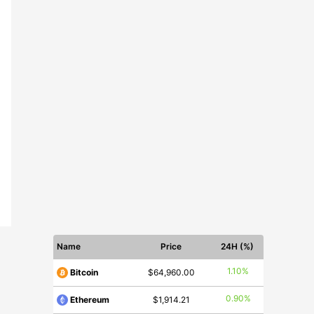
Name
Price
24H (%)
1.10%
Bitcoin
$64,960.00
0.90%
Ethereum
$1,914.21