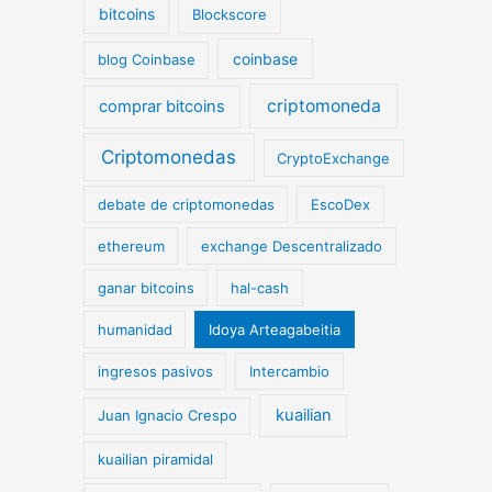
bitcoins
Blockscore
coinbase
blog Coinbase
criptomoneda
comprar bitcoins
Criptomonedas
CryptoExchange
debate de criptomonedas
EscoDex
ethereum
exchange Descentralizado
ganar bitcoins
hal-cash
humanidad
Idoya Arteagabeitia
ingresos pasivos
Intercambio
kuailian
Juan Ignacio Crespo
kuailian piramidal