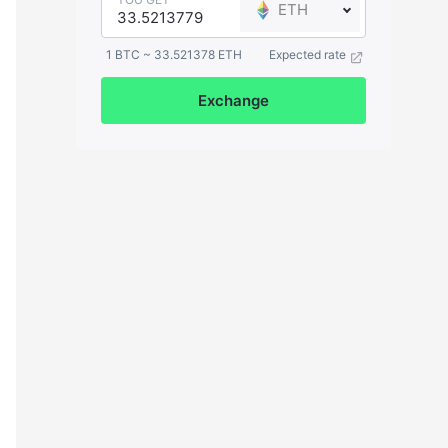
ETH
1 BTC ~ 33.521378 ETH
Expected rate
Exchange