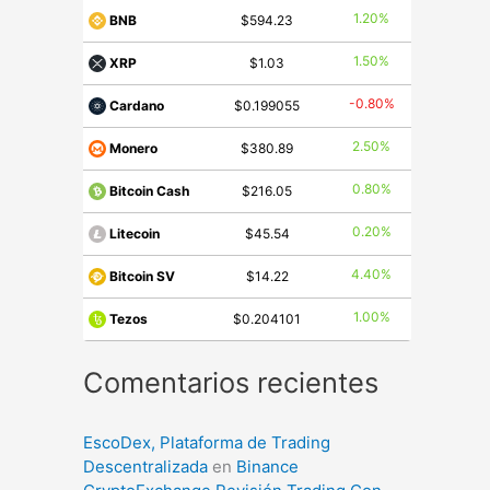
1.20%
BNB
$594.23
1.50%
XRP
$1.03
-0.80%
Cardano
$0.199055
2.50%
Monero
$380.89
0.80%
Bitcoin Cash
$216.05
0.20%
Litecoin
$45.54
4.40%
Bitcoin SV
$14.22
1.00%
Tezos
$0.204101
Comentarios recientes
EscoDex, Plataforma de Trading
Descentralizada
en
Binance