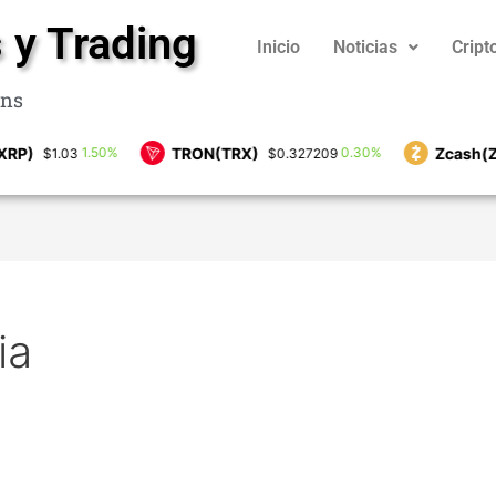
 y Trading
Inicio
Noticias
Crip
ins
TRON(TRX)
Zcash(ZEC)
1.50%
0.30%
$1.03
$0.327209
$
ia