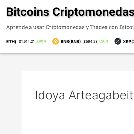
Ir
Bitcoins Criptomonedas
al
contenido
Aprende a usar Criptomonedas y Tradea con Bitco
H)
BNB(BNB)
XRP(XRP)
0.90%
1.20%
$1,914.21
$594.23
Idoya Arteagabeit